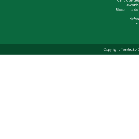
Centro de Ge
Avenida
Bloco 1 Ilha d
Telefo
+ 
Copyright Fundação C