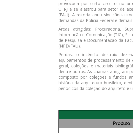
provocada por curto circuito no ar
UFRJ e se alastrou para setor de ac
(FAU). A reitoria abriu sindicância 
demandas da Polícia Federal e demais
Áreas atingidas: Procuradoria, Su
Informação e Comunicação (TIC), Sis
de Pesquisa e Documentação da Facu
(NPD/FAU).
Perdas: o incêndio destruiu dez
equipamentos de processamento de da
geral, coleções e materiais bibliogr
dentre outros. As chamas atingiram 
composto por coleções e fundos ar
história da arquitetura brasileira, de
periódicos da coleção do arquiteto e u
Produto