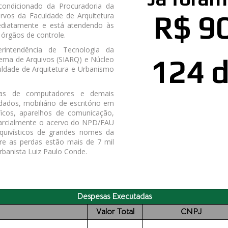
-condicionado da Procuradoria da
R$ 9
ervos da Faculdade de Arquitetura
imediatamente e está atendendo às
 órgãos de controle.
perintendência de Tecnologia da
tema de Arquivos (SIARQ) e Núcleo
124 
ldade de Arquitetura e Urbanismo
enas de computadores e demais
dos, mobiliário de escritório em
áficos, aparelhos de comunicação,
parcialmente o acervo do NPD/FAU
quivísticos de grandes nomes da
ntre as perdas estão mais de 7 mil
rbanista Luiz Paulo Conde.
Despesas Executadas
Valor Total
CNPJ