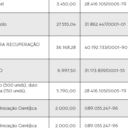
el
3.450,00
28.416.105/0005-79
solo
27.555,04
31.862.447/0001-01
ARA RECUPERAÇÃO
36.168,28
40.192.733/0001-90
O
6.997,50
31.173.839/0001-55
 (500 unids), duto
 (150 unids),
5.790,00
28.416.105/0005-79
iciação Científica
2.000,00
089.055.247-96
iciação Científica
2.000,00
089.055.247-96