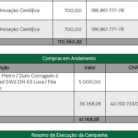
iciação Científica
700,00
186.861.777-78
iciação Científica
700,00
186.861.777-78
110.360,82
Compras em Andamento
ição
Valor
CNP
 Metro / Duto Corrugado 2
ad SW2 DN 63 Luva / Fita
5.000,00
o
36.168,28
40.192.733
41.168,28
Resumo da Execução da Campanha