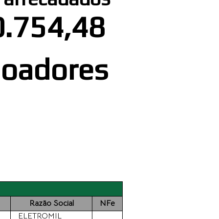
0.754,48
doadores
Razão Social
NFe
ELETROMIL