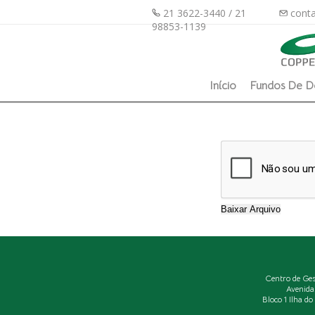
21 3622-3440 / 21
conta
98853-1139
Início
Fundos De D
Centro de Ge
Avenida
Bloco 1 Ilha d