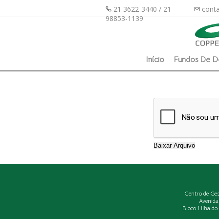
21 3622-3440 / 21
conta
98853-1139
Início
Fundos De D
Centro de Ge
Avenida
Bloco 1 Ilha d