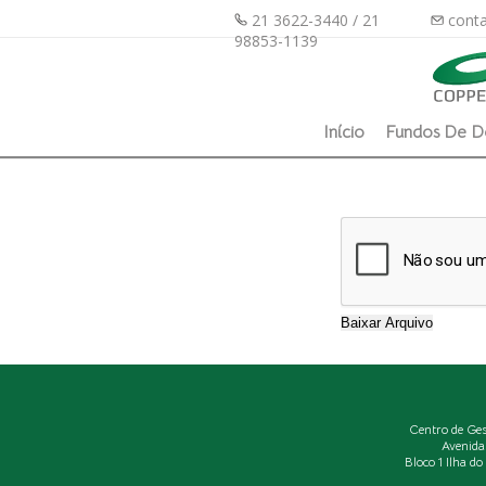
21 3622-3440 / 21
conta
98853-1139
Início
Fundos De D
Centro de Ge
Avenida
Bloco 1 Ilha d