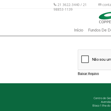
21 3622-3440 / 21
conta
98853-1139
Início
Fundos De D
Centro de Ge
Avenida
Bloco 1 Ilha d