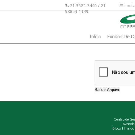
21 3622-3440 / 21
conta
98853-1139
Início
Fundos De D
Centro de Ge
Avenida
Bloco 1 Ilha d