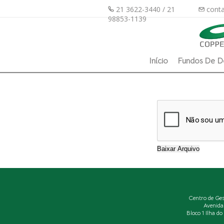
21 3622-3440 / 21
conta
98853-1139
Início
Fundos De D
Centro de Ge
Avenida
Bloco 1 Ilha d