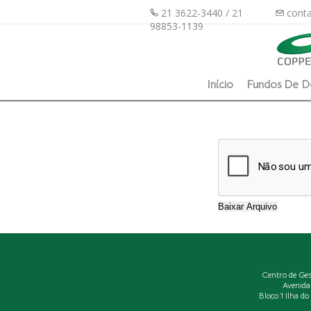
21 3622-3440 / 21
conta
98853-1139
Início
Fundos De D
Centro de Ge
Avenida
Bloco 1 Ilha d