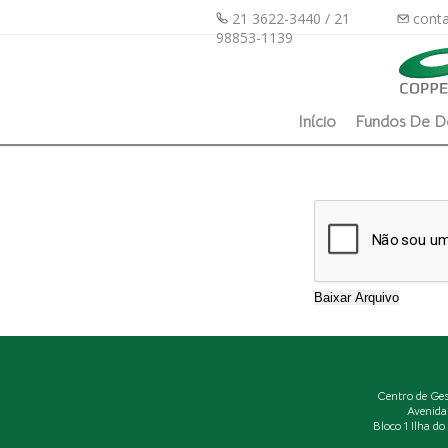
21 3622-3440 / 21
conta
98853-1139
Início
Fundos De D
Centro de Ge
Avenida
Bloco 1 Ilha d