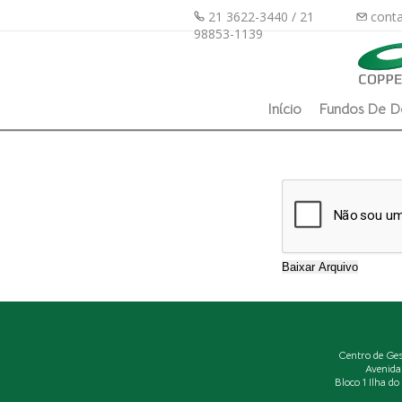
21 3622-3440 / 21
conta
98853-1139
Início
Fundos De D
Centro de Ge
Avenida
Bloco 1 Ilha d