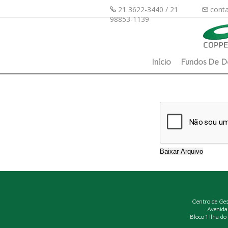
21 3622-3440 / 21
conta
98853-1139
Início
Fundos De D
Centro de Ge
Avenida
Bloco 1 Ilha d