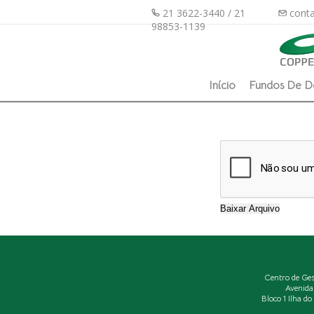
21 3622-3440 / 21
conta
98853-1139
Início
Fundos De D
Centro de Ge
Avenida
Bloco 1 Ilha d