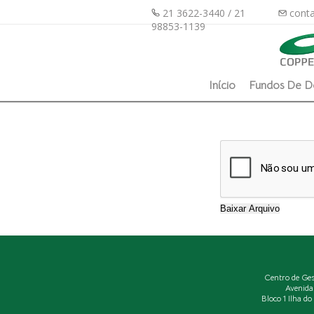
21 3622-3440 / 21
conta
98853-1139
Início
Fundos De D
Centro de Ge
Avenida
Bloco 1 Ilha d