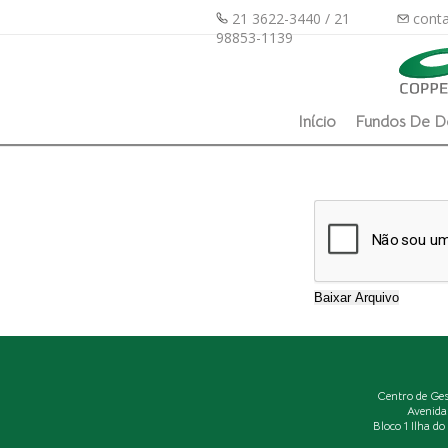
21 3622-3440 / 21
conta
98853-1139
Início
Fundos De D
Centro de Ge
Avenida
Bloco 1 Ilha d