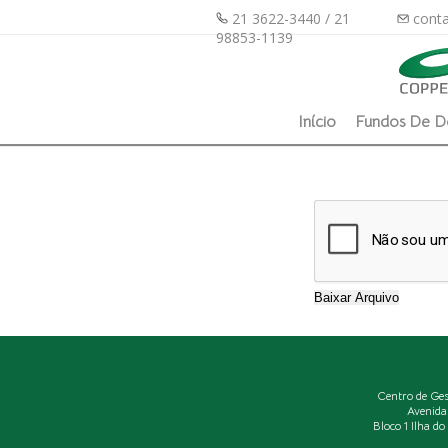
21 3622-3440 / 21
conta
98853-1139
Início
Fundos De D
Centro de Ge
Avenida
Bloco 1 Ilha d