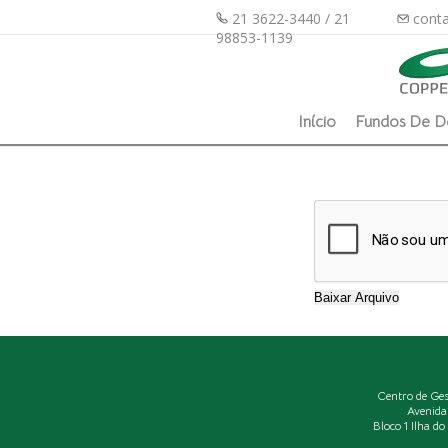
21 3622-3440 / 21
conta
98853-1139
Início
Fundos De D
Centro de Ge
Avenida
Bloco 1 Ilha d