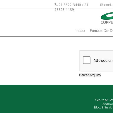
21 3622-3440 / 21
conta
98853-1139
Início
Fundos De D
Centro de Ge
Avenida
Bloco 1 Ilha d