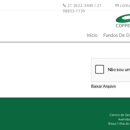
21 3622-3440 / 21
conta
98853-1139
Início
Fundos De D
Centro de Ge
Avenida
Bloco 1 Ilha d