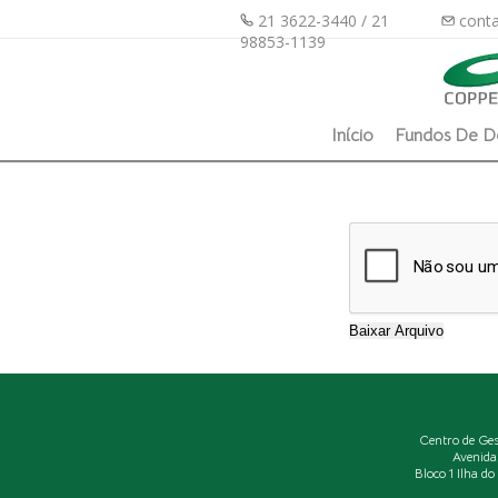
21 3622-3440 / 21
conta
98853-1139
Início
Fundos De D
Centro de Ge
Avenida
Bloco 1 Ilha d