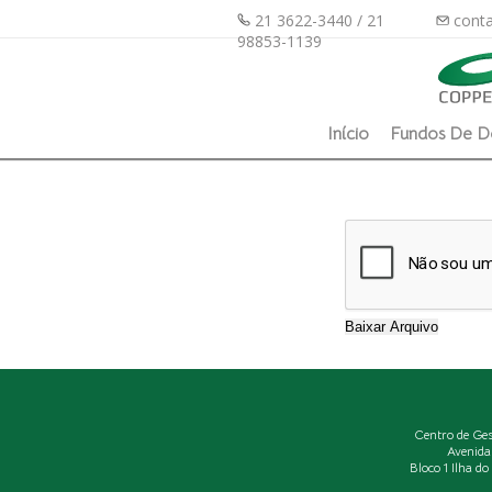
21 3622-3440 / 21
conta
98853-1139
Início
Fundos De D
Centro de Ge
Avenida
Bloco 1 Ilha d